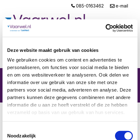
085-0163462
e-mail
Deze website maakt gebruik van cookies
We gebruiken cookies om content en advertenties te
Home
Inloggen
personaliseren, om functies voor social media te bieden
en om ons websiteverkeer te analyseren. Ook delen we
9.
4
informatie over uw gebruik van onze site met onze
partners voor social media, adverteren en analyse. Deze
partners kunnen deze gegevens combineren met andere
informatie die u aan ze heeft verstrekt of die ze hebben
Intake Aangifte erfbelasting
verzameld op basis van uw gebruik van hun services.
Je maakt hier een opdracht voor de aangifte
Toestemmingsselectie
erfbelasting. Wij zorgen voor een juiste aangifte
Noodzakelijk
waarbij je zo min mogelijk erfbelasting hoeft te betalen.